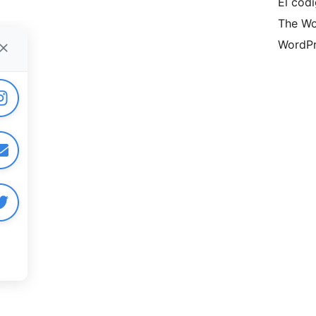
El códi
The Wo
WordPr