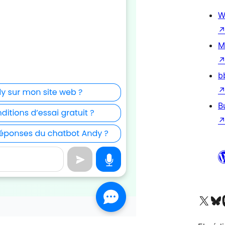
W
M
b
B
Visit our X (formerly 
Visit ou
Vi