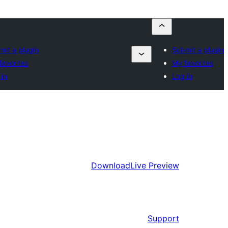
mit a plugin
Submit a plugin
favorites
My favorites
 in
Log in
Download
Live Preview
Support