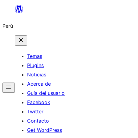
Saltar
al
Perú
contenido
Temas
Plugins
Noticias
Acerca de
Guía del usuario
Facebook
Twitter
Contacto
Get WordPress