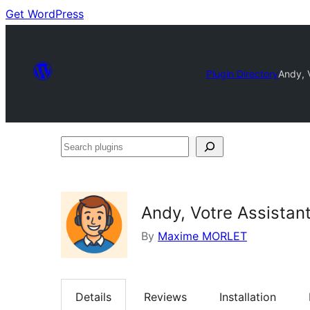
Get WordPress
Plugin Directory
Andy, V
Search
plugins
Andy, Votre Assistant 
By
Maxime MORLET
Details
Reviews
Installation