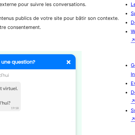
externe pour suivre les conversations.
L
S
ntenus publics de votre site pour bâtir son contexte.
D
otre consentement.
W
G
I
E
D
S