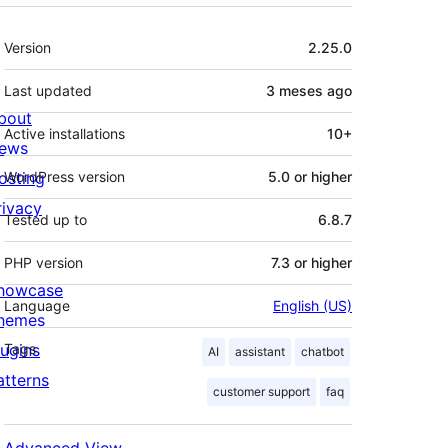
Meta
Version
2.25.0
Last updated
3 meses
ago
bout
Active installations
10+
ews
osting
WordPress version
5.0 or higher
rivacy
Tested up to
6.8.7
PHP version
7.3 or higher
howcase
Language
English (US)
hemes
lugins
Tags
AI
assistant
chatbot
atterns
customer support
faq