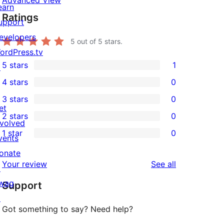
Advanced View
earn
Ratings
upport
evelopers
5
out of 5 stars.
ordPress.tv
5 stars
1
↗
1
4 stars
0
5-
0
3 stars
0
star
4-
0
et
2 stars
0
review
star
3-
0
nvolved
1 star
0
reviews
star
2-
vents
0
reviews
star
onate
1-
reviews
Your review
See all
reviews
↗
star
wag
Support
reviews
↗
Got something to say? Need help?