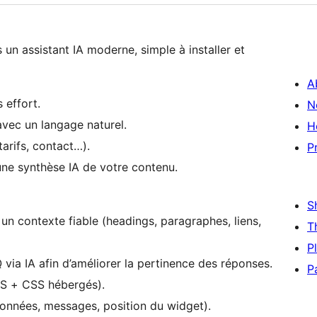
un assistant IA moderne, simple à installer et
A
s effort.
N
vec un langage naturel.
H
tarifs, contact…).
P
une synthèse IA de votre contenu.
S
un contexte fiable (headings, paragraphes, liens,
T
P
 via IA afin d’améliorer la pertinence des réponses.
P
(JS + CSS hébergés).
données, messages, position du widget).