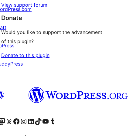
View support forum
ordPress.com
Donate
↗
att
Would you like to support the advancement
↗
of this plugin?
bPress
↗
Donate to this plugin
uddyPress
↗
Twitter) account
r Bluesky account
sit our Mastodon account
Visit our Threads account
Visit our Facebook page
Visit our Instagram account
Visit our LinkedIn account
Visit our TikTok account
Visit our YouTube channel
Visit our Tumblr account