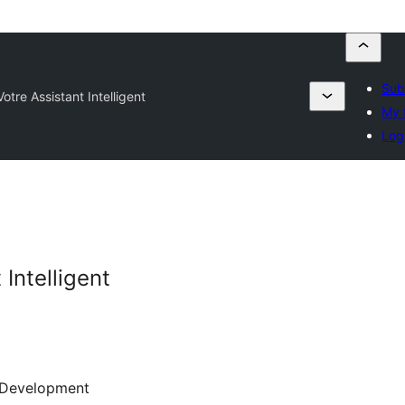
Sub
otre Assistant Intelligent
My 
Log
Intelligent
Development