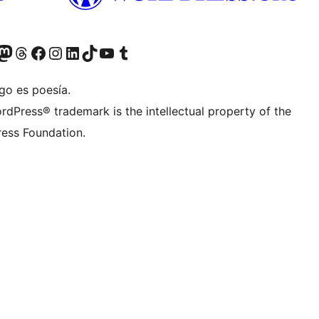
Twitter) account
r Bluesky account
sit our Mastodon account
Visit our Threads account
Visit our Facebook page
Visit our Instagram account
Visit our LinkedIn account
Visit our TikTok account
Visit our YouTube channel
Visit our Tumblr account
go es poesía.
rdPress® trademark is the intellectual property of the
ess Foundation.