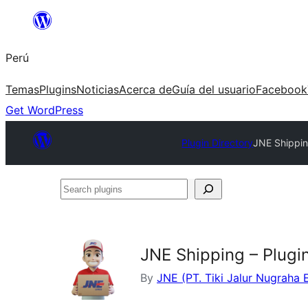
Saltar
al
Perú
contenido
Temas
Plugins
Noticias
Acerca de
Guía del usuario
Facebook
Get WordPress
Plugin Directory
JNE Shippi
Search
plugins
JNE Shipping – Plug
By
JNE (PT. Tiki Jalur Nugraha 