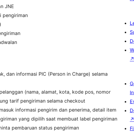
nan JNE
i pengiriman
L
)
S
engiriman
D
adwalan
W
ak, dan informasi PIC (Person in Charge) selama
G
 pelanggan (nama, alamat, kota, kode pos, nomor
I
tung tarif pengiriman selama checkout
E
rmasuk informasi pengirim dan penerima, detail item
D
ngiriman yang dipilih saat membuat label pengiriman
inta pembaruan status pengiriman
F