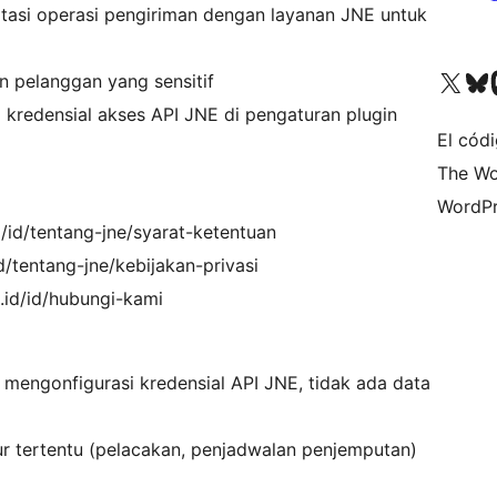
tasi operasi pengiriman dengan layanan JNE untuk
Visit our X (formerly 
Visit ou
Vi
n pelanggan yang sensitif
kredensial akses API JNE di pengaturan plugin
El códi
The Wo
WordPr
/id/tentang-jne/syarat-ketentuan
id/tentang-jne/kebijakan-privasi
.id/id/hubungi-kami
k mengonfigurasi kredensial API JNE, tidak ada data
tur tertentu (pelacakan, penjadwalan penjemputan)