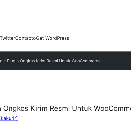
Twitter
Contacto
Get WordPress
ng – Plugin Ongkos Kirim Resmi Untuk WooCommerce
in Ongkos Kirim Resmi Untuk WooComm
Ekakurir)