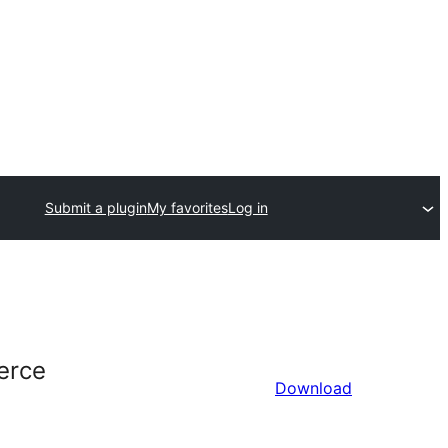
Submit a plugin
My favorites
Log in
erce
Download