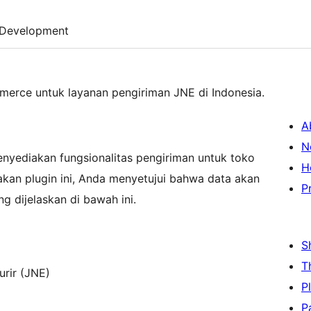
Development
erce untuk layanan pengiriman JNE di Indonesia.
A
N
enyediakan fungsionalitas pengiriman untuk toko
H
n plugin ini, Anda menyetujui bahwa data akan
P
g dijelaskan di bawah ini.
S
T
urir (JNE)
P
P