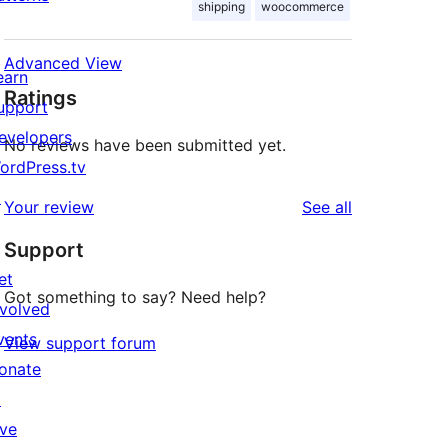
shipping
woocommerce
Advanced View
earn
Ratings
upport
evelopers
No reviews have been submitted yet.
ordPress.tv
↗
reviews
Your review
See all
Support
et
Got something to say? Need help?
nvolved
vents
View support forum
onate
↗
ive