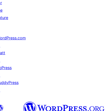
or
he
uture
ordPress.com
↗
att
↗
bPress
↗
uddyPress
↗