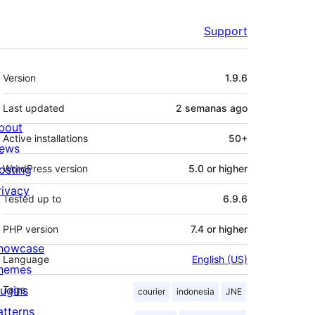
Support
Meta
Version
1.9.6
Last updated
2 semanas
ago
bout
Active installations
50+
ews
osting
WordPress version
5.0 or higher
rivacy
Tested up to
6.9.6
PHP version
7.4 or higher
howcase
Language
English (US)
hemes
lugins
Tags
courier
indonesia
JNE
atterns