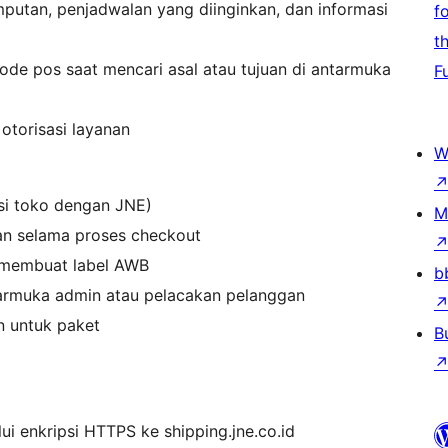
mputan, penjadwalan yang diinginkan, dan informasi
f
t
kode pos saat mencari asal atau tujuan di antarmuka
F
 otorisasi layanan
W
asi toko dengan JNE)
M
an selama proses checkout
 membuat label AWB
b
ntarmuka admin atau pelacakan pelanggan
n untuk paket
B
i enkripsi HTTPS ke shipping.jne.co.id