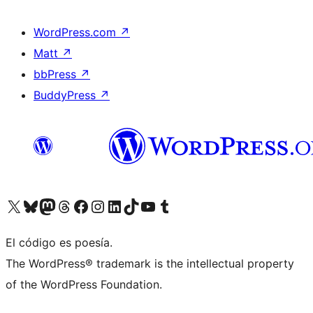
WordPress.com
↗
Matt
↗
bbPress
↗
BuddyPress
↗
Visit our X (formerly Twitter) account
Visit our Bluesky account
Visit our Mastodon account
Visit our Threads account
Visit our Facebook page
Visit our Instagram account
Visit our LinkedIn account
Visit our TikTok account
Visit our YouTube channel
Visit our Tumblr account
El código es poesía.
The WordPress® trademark is the intellectual property
of the WordPress Foundation.