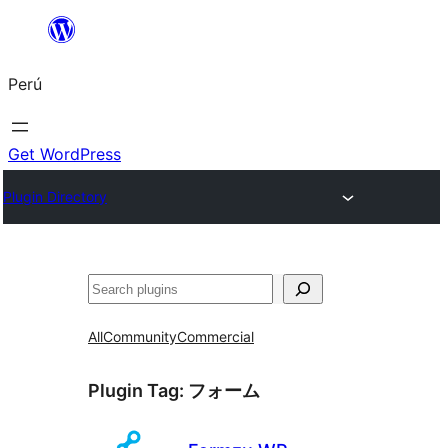
Saltar
al
Perú
contenido
Get WordPress
Plugin Directory
Buscar
All
Community
Commercial
Plugin Tag:
フォーム