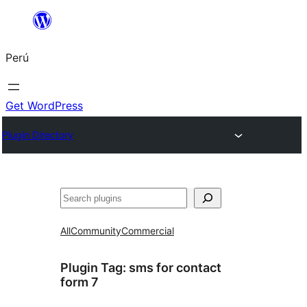
Saltar
al
Perú
contenido
Get WordPress
Plugin Directory
Buscar
All
Community
Commercial
Plugin Tag:
sms for contact
form 7