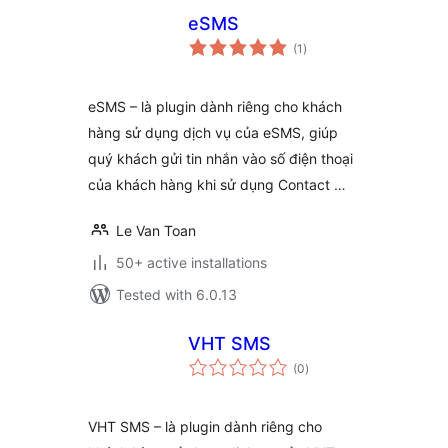
eSMS
total
(1
)
ratings
eSMS – là plugin dành riêng cho khách
hàng sử dụng dịch vụ của eSMS, giúp
quý khách gửi tin nhắn vào số điện thoại
của khách hàng khi sử dụng Contact …
Le Van Toan
50+ active installations
Tested with 6.0.13
VHT SMS
total
(0
)
ratings
VHT SMS – là plugin dành riêng cho