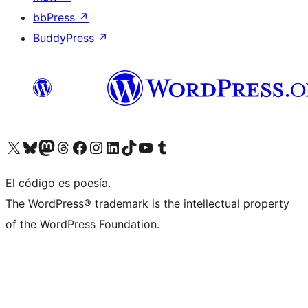
bbPress
↗
BuddyPress
↗
Visit our X (formerly Twitter) account
Visit our Bluesky account
Visit our Mastodon account
Visit our Threads account
Visit our Facebook page
Visit our Instagram account
Visit our LinkedIn account
Visit our TikTok account
Visit our YouTube channel
Visit our Tumblr account
El código es poesía.
The WordPress® trademark is the intellectual property
of the WordPress Foundation.