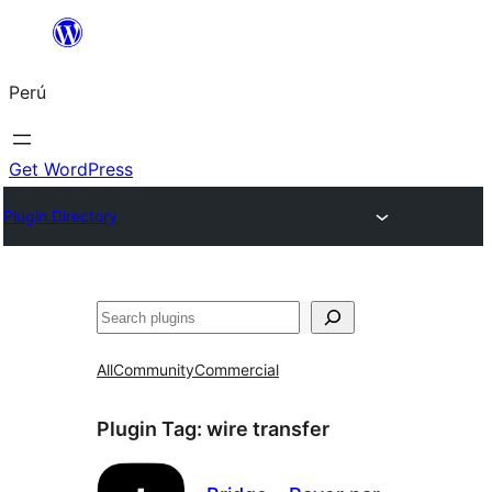
Saltar
al
Perú
contenido
Get WordPress
Plugin Directory
Buscar
All
Community
Commercial
Plugin Tag:
wire transfer