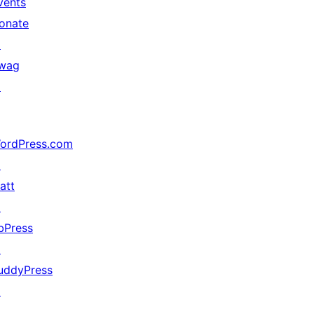
vents
onate
↗
wag
↗
ordPress.com
↗
att
↗
bPress
↗
uddyPress
↗