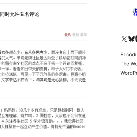
，同时允许匿名评论
Visit our X (formerly 
Visit ou
Vi
El códi
The Wo
WordPr