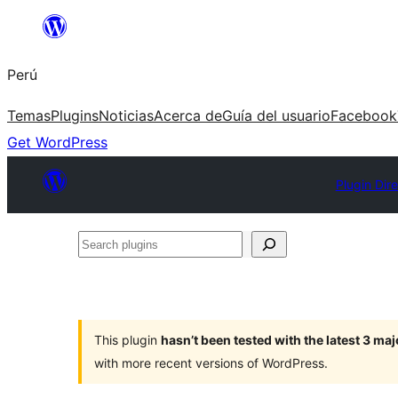
Saltar
al
Perú
contenido
Temas
Plugins
Noticias
Acerca de
Guía del usuario
Facebook
Get WordPress
Plugin Dir
Search
plugins
This plugin
hasn’t been tested with the latest 3 ma
with more recent versions of WordPress.