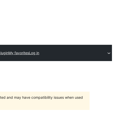
lugin
My favorites
Log in
orted and may have compatibility issues when used