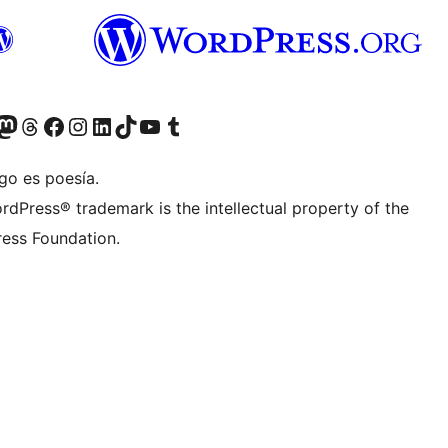
Twitter) account
r Bluesky account
sit our Mastodon account
Visit our Threads account
Visit our Facebook page
Visit our Instagram account
Visit our LinkedIn account
Visit our TikTok account
Visit our YouTube channel
Visit our Tumblr account
go es poesía.
rdPress® trademark is the intellectual property of the
ess Foundation.