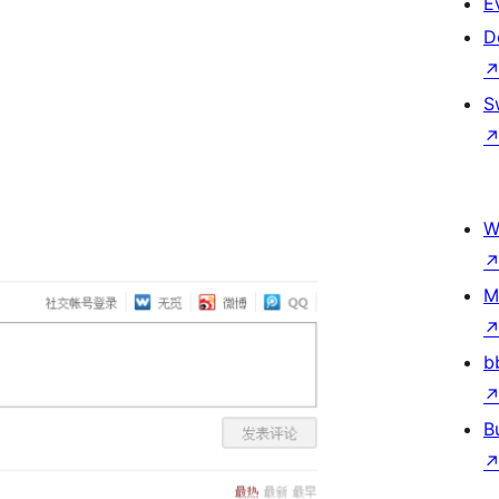
E
D
S
W
M
b
B