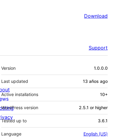
Download
Support
Meta
Version
1.0.0.0
Last updated
13 años
ago
bout
Active installations
10+
ews
osting
WordPress version
2.5.1 or higher
rivacy
Tested up to
3.6.1
Language
English (US)