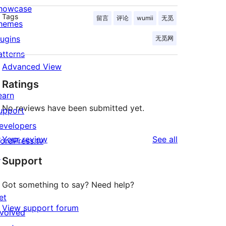
howcase
Tags
留言
评论
wumii
无觅
hemes
lugins
无觅网
atterns
Advanced View
Ratings
earn
No reviews have been submitted yet.
upport
evelopers
reviews
Your review
See all
ordPress.tv
↗
Support
Got something to say? Need help?
et
View support forum
nvolved