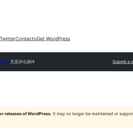
Twitter
Contacto
Get WordPress
ectory
无觅评论插件
Submit a p
jor releases of WordPress
. It may no longer be maintained or supp